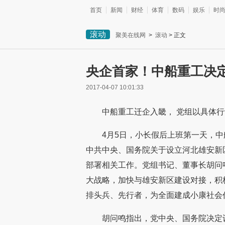
首页
新闻
财经
体育
数码
娱乐
时
滚动
聚美在线网
>
滚动
> 正文
央企首家！中船重工决
2017-04-07 10:01:33
中船重工迁企入畿， 党组以具体
4月5日，小长假后上班第一天，
中共中央、国务院关于设立河北雄安新
部署相关工作。党组书记、董事长胡问
大战略，加快与雄安新区建设对接，积
排头兵、先行者，为全面建成小康社会
胡问鸣指出，党中央、国务院决定