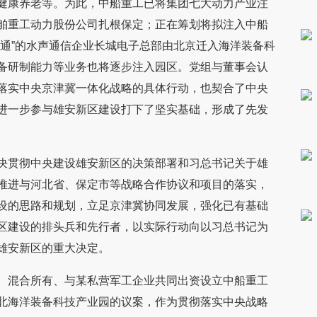
健康养老等。为此，中船重工已将集团七大动力产业注
舶重工动力股份公司扎根保定；正在筹划将拟注入中船
广通”的水声通信企业长城电子总部由北京迁入海洋装备科
备研制能力等业务也将逐步注入园区。党组与董事会认
落实中央京津冀一体化战略的具体行动，也契合了中央
进一步参与雄安新区建设打下了坚实基础，形成了先发
决贯彻中央建设雄安新区的决策部署和习总书记关于雄
推进与河北省、保定市等战略合作协议和项目的落实，
设的思路和规划，立足京津冀协同发展，强化已有基础
区建设的排头兵和先行者，以实际行动向以习总书记为
雄安新区的重大决定。
、混合所有、与某私营军工企业共同出资设立中船重工
北海洋装备科技产业园的议案，作为贯彻落实中央战略