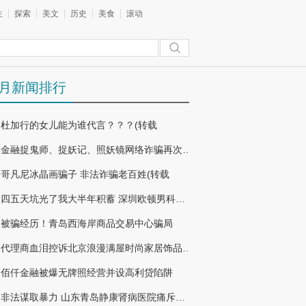
生
探索
美文
历史
美食
滚动
月新闻排行
杜加行的女儿能为谁代言？？？(转载
金融捉鬼师、捉妖记、照妖镜网络诈骗再次被告！！！！
哥凡尼冰晶画骗子 非法诈骗老百姓(转载
四五天坑光了我大半年积蓄 深圳欧顿男科医院坑人的骗子医院
被骗经历！青岛西海岸商品交易中心骗局
代理商血泪控诉北京浪漫满屋时尚家居饰品加盟骗局
佰仟金融被爆无牌照经营并设高利贷陷阱
非法谋取暴力 山东青岛静康肾病医院痛斥黑心“医托”