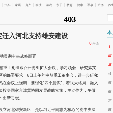
尚
汽车
家居
房产
科技
游戏
亲子
教育
健康
军事
旅游
养
本
定迁入河北支持雄安建设
0
评论
行动贯彻中央战略部署
中船重工党组即召开党组扩大会议，学习领会、研究落实
区的部署要求，6日上午的中船重工董事会，进一步研究
鸣在会议上强调，要强化“四个意识”，着眼大格局、融入
极投身国家京津冀协同发展战略实施，主动作为，争做
作出新贡献。
设立河北雄安新区，是以习近平同志为核心的党中央深